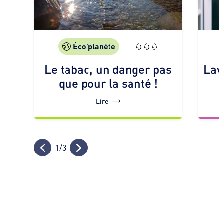
Éco’planète
Le tabac, un danger pas
La
que pour la santé !
Lire
1
/
3