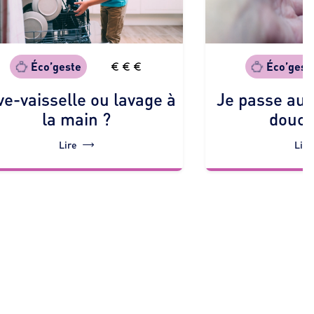
Éco’gest
Éco’geste
Je passe au
ve-vaisselle ou lavage à
douch
la main ?
Lire
Lire