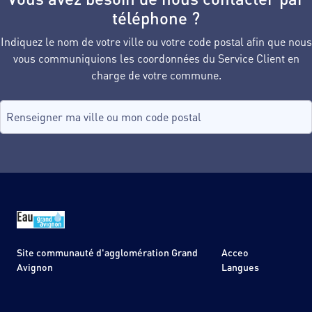
téléphone ?
Indiquez le nom de votre ville ou votre code postal afin que nous
vous communiquions les coordonnées du Service Client en
charge de votre commune.
Recherche de commune, tapez dans le champ puis sélectionnez d
aucune commune
Site communauté d'agglomération Grand
Acceo
Avignon
Langues