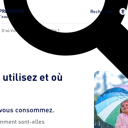
PRÉSERVER
Recherche
l'eau
D’où Vient L’eau Et Où Va-T-Elle ?
 utilisez et où
ue vous consommez.
omment sont-elles