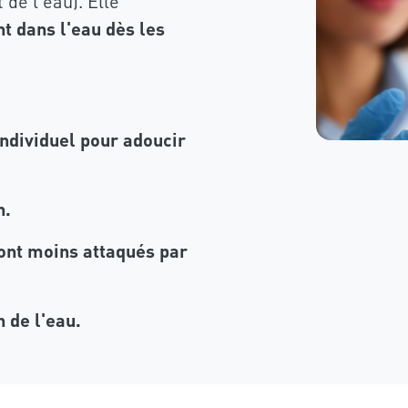
de l'eau). Elle
nt dans l'eau
dès les
ndividuel pour adoucir
n.
sont moins attaqués par
n de l'eau.