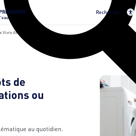
PRÉSERVER
Recherche
l'eau
x Vivre Avec Le Calcaire
ts de
ations ou
lématique au quotidien.